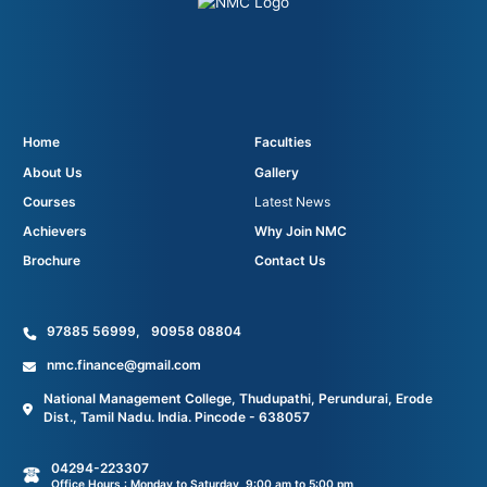
Home
Faculties
About Us
Gallery
Courses
Latest News
Achievers
Why Join NMC
Brochure
Contact Us
97885 56999
,
90958 08804
nmc.finance@gmail.com
National Management College, Thudupathi, Perundurai, Erode
Dist., Tamil Nadu. India. Pincode - 638057
04294-223307
Office Hours : Monday to Saturday, 9:00 am to 5:00 pm