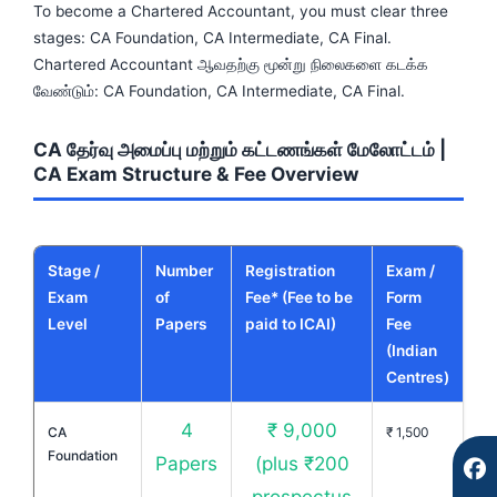
To become a Chartered Accountant, you must clear three
stages: CA Foundation, CA Intermediate, CA Final.
Chartered Accountant ஆவதற்கு மூன்று நிலைகளை கடக்க
வேண்டும்: CA Foundation, CA Intermediate, CA Final.
CA தேர்வு அமைப்பு மற்றும் கட்டணங்கள் மேலோட்டம் |
CA Exam Structure & Fee Overview
F
I
Y
a
n
o
c
s
u
Stage /
Number
Registration
Exam /
e
t
t
Exam
of
Fee* (Fee to be
Form
b
a
u
Level
Papers
paid to ICAI)
Fee
o
g
b
(Indian
o
r
e
k
a
Centres)
m
4
₹ 9,000
CA
₹ 1,500
Foundation
Papers
(plus ₹200
prospectus